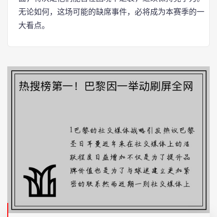
无论如何，这场可能的缺席事件，必将成为本赛季的一
大看点。