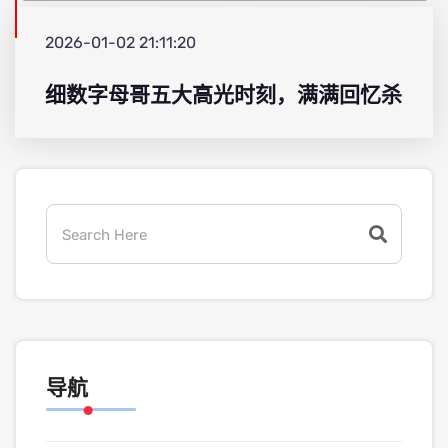
2026-01-02 21:11:20
细数字母哥五大高光时刻，满满回忆杀
导航