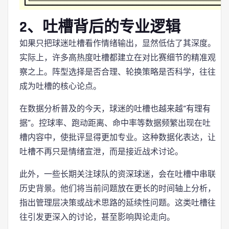
2、吐槽背后的专业逻辑
如果只把球迷吐槽看作情绪输出，显然低估了其深度。
实际上，许多高热度吐槽都建立在对比赛细节的精准观
察之上。阵型选择是否合理、轮换策略是否科学，往往
成为吐槽的核心论点。
在数据分析普及的今天，球迷的吐槽也越来越“有理有
据”。控球率、跑动距离、命中率等数据频繁出现在吐
槽内容中，使批评显得更加专业。这种数据化表达，让
吐槽不再只是情绪宣泄，而是接近战术讨论。
此外，一些长期关注球队的资深球迷，会在吐槽中串联
历史背景。他们将当前问题放在更长的时间轴上分析，
指出管理层决策或战术思路的延续性问题。这类吐槽往
往引发更深入的讨论，甚至影响舆论走向。