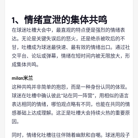
1、情绪宣泄的集体共鸣
在球迷吐槽大会中，最直观的特点便是强烈的情绪表
达。无论是关键失误后的怒火，还是绝杀被吹后的不
甘，吐槽成为球迷最快速、最有效的情绪出口。通过社
交平台、论坛或弹幕，情绪在短时间内被无限放大，形
成集体共鸣。
milan米兰
这种共鸣并非简单的抱怨，而是一种身份认同的体现。
球迷在吐槽中确认彼此“站在同一阵营”，用相似的语言
表达相同的情绪，哪怕观点略有不同，也能在共同的情
感基础上达成理解。这正是吐槽大会持续火热的重要原
因。
同时，情绪化吐槽往往伴随着幽默和自嘲。球迷用段子