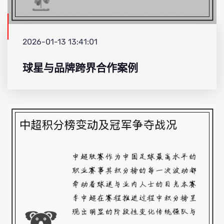
2026-01-13 13:41:01
球星与品牌跨界合作案例