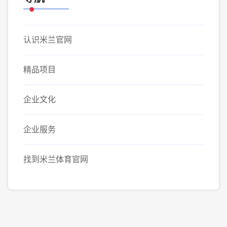
认识米兰官网
精品项目
企业文化
企业服务
找到米兰体育官网