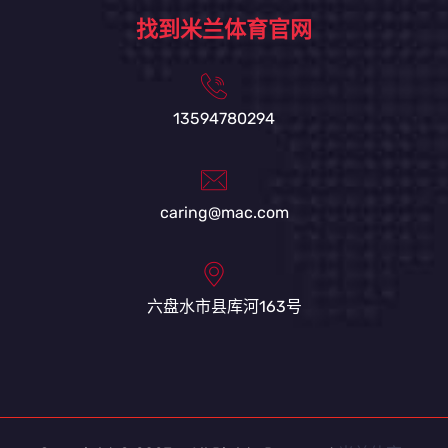
找到米兰体育官网
13594780294
caring@mac.com
六盘水市县库河163号