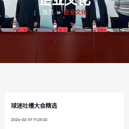
企业文化
首页
企业文化
球迷吐槽大会精选
2026-02-01 11:25:02