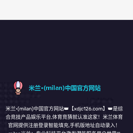
米兰·(milan)中国官方网站👑【xdjc126.com】👑是综
合竞技产品娱乐平台,体育竞猜就认准这家！米兰体育
官网提供注册登录智能填充,手机版地址自动录入！