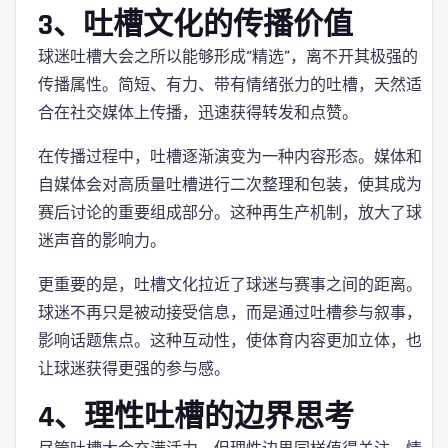
3、吐槽文化的传播价值
球迷吐槽大会之所以能够形成“精选”，离不开其极强的
传播属性。简短、有力、带有情绪张力的吐槽，天然适
合在社交媒体上传播，迅速获得转发和点赞。
在传播过程中，吐槽逐渐演变为一种内容形态。媒体和
自媒体会对高质量吐槽进行二次整理和包装，使其成为
赛后讨论的重要组成部分。这种再生产机制，放大了球
迷声音的影响力。
更重要的是，吐槽文化拉近了球迷与赛事之间的距离。
球迷不再只是被动接受信息，而是通过吐槽参与叙事，
影响话题焦点。这种互动性，使体育内容更加立体，也
让球迷获得更强的参与感。
4、理性吐槽的边界思考