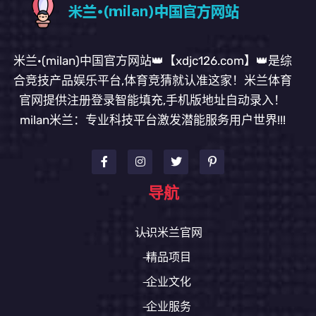
米兰·(milan)中国官方网站👑【xdjc126.com】👑是综
合竞技产品娱乐平台,体育竞猜就认准这家！米兰体育
官网提供注册登录智能填充,手机版地址自动录入！
milan米兰：专业科技平台激发潜能服务用户世界!!!
导航
认识米兰官网
精品项目
企业文化
企业服务