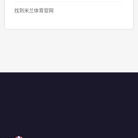
找到米兰体育官网