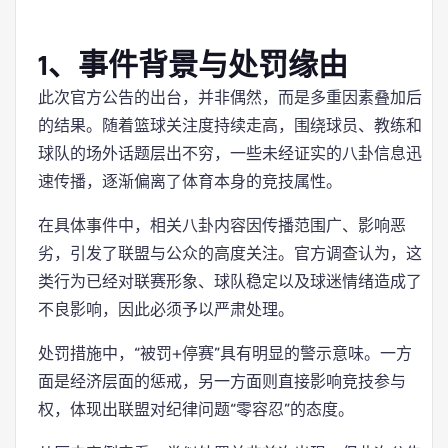
1、事件背景与处罚缘由
此次官方公告的出台，并非偶然，而是多重因素叠加后
的结果。随着篮球关注度持续走高，围绕球员、教练和
球队的场外话题层出不穷，一些未经证实的八卦信息迅
速传播，逐渐偏离了体育本身的竞技属性。
在具体事件中，相关八卦内容因传播范围广、影响恶
劣，引发了联盟与公众的高度关注。官方调查认为，这
类行为已经对联赛形象、球队稳定以及球迷情绪造成了
不良影响，因此必须予以严肃处理。
处罚措施中，“被罚+停赛”具有明显的警示意味。一方
面是经济层面的惩戒，另一方面则直接影响竞技参与
权，体现出联盟对纪律问题“零容忍”的态度。