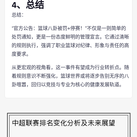
4、总结
总结：
“官方公告：篮球八卦被罚+停赛！”不仅是一则简单的
处罚通知，更是一份态度鲜明的管理宣言。它通过清晰
的规则执行，强调了职业篮球对纪律、形象与责任的高
度要求。
从更宏观的视角看，这一事件有望成为行业转折点。随
着规则意识不断强化，篮球世界或将逐步告别无序的八
卦喧嚣，回归以竞技与专业为核心的健康发展轨道。