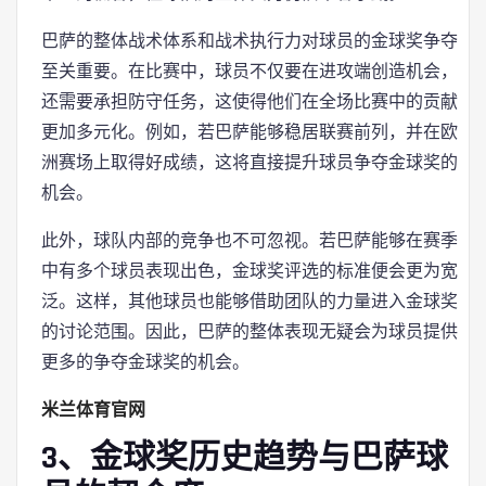
巴萨的整体战术体系和战术执行力对球员的金球奖争夺
至关重要。在比赛中，球员不仅要在进攻端创造机会，
还需要承担防守任务，这使得他们在全场比赛中的贡献
更加多元化。例如，若巴萨能够稳居联赛前列，并在欧
洲赛场上取得好成绩，这将直接提升球员争夺金球奖的
机会。
此外，球队内部的竞争也不可忽视。若巴萨能够在赛季
中有多个球员表现出色，金球奖评选的标准便会更为宽
泛。这样，其他球员也能够借助团队的力量进入金球奖
的讨论范围。因此，巴萨的整体表现无疑会为球员提供
更多的争夺金球奖的机会。
米兰体育官网
3、金球奖历史趋势与巴萨球