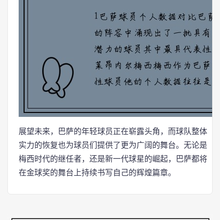
展望未来，巴萨的年轻球员正在崭露头角，而球队整体
实力的恢复也为球员们提供了更为广阔的舞台。无论是
梅西时代的继任者，还是新一代球星的崛起，巴萨都将
在金球奖的舞台上持续书写自己的辉煌篇章。