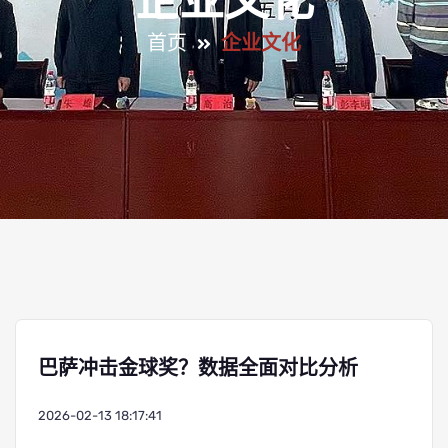
企业文化
首页
企业文化
巴萨冲击金球奖？数据全面对比分析
2026-02-13 18:17:41