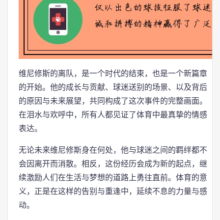
维尼修斯的离队，是一个时代的结束，也是一个新篇章
的开始。他的成长与贡献、球迷送别的场景、以及背后
的原因与未来展望，共同构成了这次事件的完整画面。
在泪水与欢呼中，所有人都见证了体育中最真挚的情感
表达。
无论未来维尼修斯身在何处，他与球迷之间的羁绊都不
会因离开而消散。相反，这份经历会成为新的起点，继
续激励人们在生活与梦想的道路上勇往直前。体育的意
义，正是在这样的告别与重逢中，延续不息的力量与感
动。