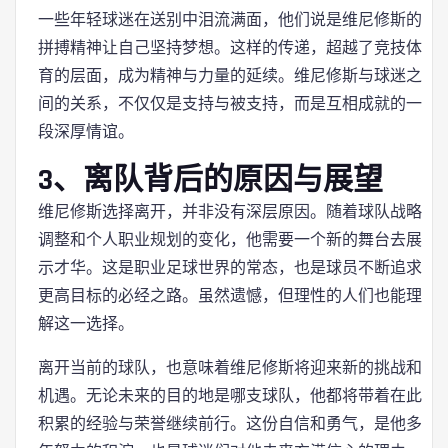
一些年轻球迷在送别中泪流满面，他们说是维尼修斯的
拼搏精神让自己坚持梦想。这样的传递，超越了竞技体
育的层面，成为精神与力量的延续。维尼修斯与球迷之
间的关系，不仅仅是支持与被支持，而是互相成就的一
段深厚情谊。
3、离队背后的原因与展望
维尼修斯选择离开，并非没有深层原因。随着球队战略
调整和个人职业规划的变化，他需要一个新的舞台去展
示才华。这是职业足球世界的常态，也是球员不断追求
更高目标的必经之路。虽然遗憾，但理性的人们也能理
解这一选择。
离开当前的球队，也意味着维尼修斯将迎来新的挑战和
机遇。无论未来的目的地是哪支球队，他都将带着在此
积累的经验与荣誉继续前行。这份自信和勇气，是他多