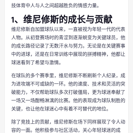
技体育中人与人之间超越胜负的情感力量。
1、维尼修斯的成长与贡献
维尼修斯自加盟球队以来，一直被视为年轻一代的代表
人物。从初登赛场时的青涩到逐渐蜕变为关键球员，他
的成长路径记录了无数汗水与努力。无论是在关键赛事
中的进球，还是在日常训练中展现的拼搏精神，他都让
球迷看到了希望与激情。
在球队的多个赛季里，维尼修斯不断刷新个人纪录，成
为进攻端不可或缺的一环。他的速度、技术和灵活的突
破能力，不仅帮助球队多次打破僵局，更为球迷奉献了
一场又一场酣畅淋漓的比赛。他的表现成为球队制胜的
关键，也让他在球迷心中有着不可替代的地位。
除了竞技上的贡献，维尼修斯在场下同样展现了令人动
容的一面。他积极参与社区活动，关心年轻球迷的成