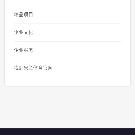
精品项目
企业文化
企业服务
找到米兰体育官网