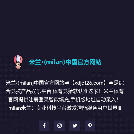
米兰·(milan)中国官方网站👑【xdjc126.com】👑是综
合竞技产品娱乐平台,体育竞猜就认准这家！米兰体育
官网提供注册登录智能填充,手机版地址自动录入！
milan米兰：专业科技平台激发潜能服务用户世界!!!