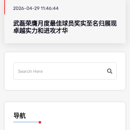
2026-04-29 11:46:44
武磊荣膺月度最佳球员奖实至名归展现
卓越实力和进攻才华
导航