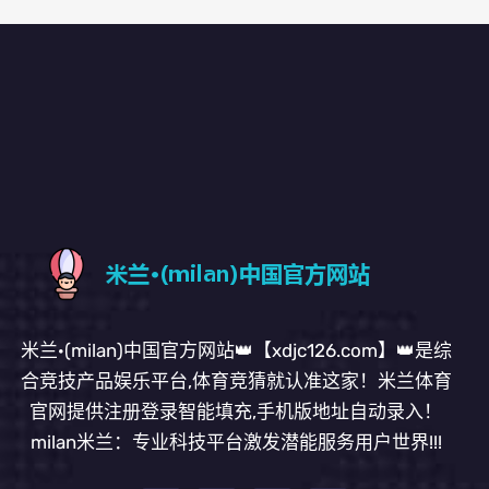
米兰·(milan)中国官方网站👑【xdjc126.com】👑是综
合竞技产品娱乐平台,体育竞猜就认准这家！米兰体育
官网提供注册登录智能填充,手机版地址自动录入！
milan米兰：专业科技平台激发潜能服务用户世界!!!