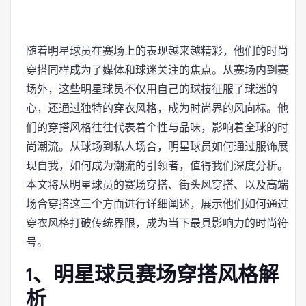
随着明星球员在赛场上的表现越来越精彩，他们的时尚
穿搭同样成为了媒体和球迷关注的焦点。从赛场内到赛
场外，这些明星球员不仅用自己的球技征服了球迷的
心，还通过独特的穿衣风格，成为时尚界的风向标。他
们的穿搭风格往往代表着个性与品味，影响着全球的时
尚潮流。从球场到私人场合，明星球员如何通过服饰展
现自我，如何成为潮流的引领者，值得我们深度分析。
本文将从明星球员的赛场穿搭、街头风穿搭、以及高端
场合穿搭这三个方面进行详细阐述，展示他们如何通过
穿衣风格打破传统界限，成为当下最具影响力的时尚符
号。
1、明星球员赛场穿搭风格解
析