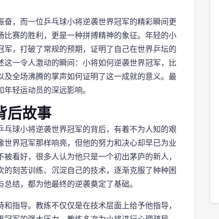
振奋，而一位乒乓球小将逆袭世界冠军的精彩瞬间更
场比赛的胜利，更是一种拼搏精神的象征。年轻的小
冠军，打破了常规的预期，证明了自己在世界乒坛的
述这一令人激动的瞬间：小将如何逆袭世界冠军，比
以及全场沸腾的掌声如何证明了这一成就的意义。最
和年轻运动员的深远影响。
背后故事
乒乓球小将逆袭世界冠军的背后，有着不为人知的艰
像世界冠军那样响亮，但他的努力和决心却早已为业
不被看好，很多人认为他只是一个初出茅庐的新人，
次的刻苦训练、沉淀自己的技术，逐渐克服了种种困
与总结，都为他最终的逆袭奠定了基础。
持和指导。教练不仅仅是在技术层面上给予他指导，