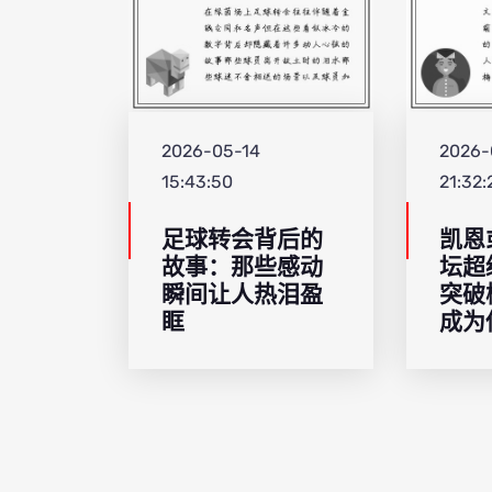
2026-05-14
2026-
15:43:50
21:32:
足球转会背后的
凯恩
故事：那些感动
坛超
瞬间让人热泪盈
突破
眶
成为