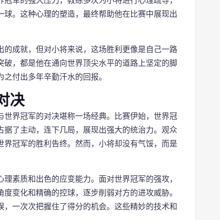
界冠军的强大压力，教练多次为小将进行心理疏导，
一球。这种心理的塑造，最终帮助他在比赛中展现出
出的成就，但对小将来说，这场胜利更像是自己一路
突破，都是他在通向世界顶尖水平的道路上坚定的脚
为之付出多年辛勤汗水的回报。
对决
与世界冠军的对决堪称一场经典。比赛伊始，世界冠
占据了主动，连下几局，展现出强大的统治力。观众
世界冠军的胜利告终。然而，小将却没有气馁，而是
心理素质和出色的应变能力。面对世界冠军的强攻，
角度变化和精确的控球，逐步削弱对方的进攻威胁。
误，一次次把握住了得分的机会。这些精妙的技术和