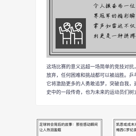
这场比赛的意义远超一场简单的竞技对抗
放弃，任何困难和挑战都可以被战胜。乒
它将激励更多的人勇敢追梦，突破自我，
史中的一段传奇，也为未来的运动员们树