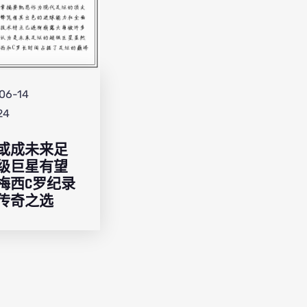
06-14
24
或成未来足
级巨星有望
梅西C罗纪录
传奇之选