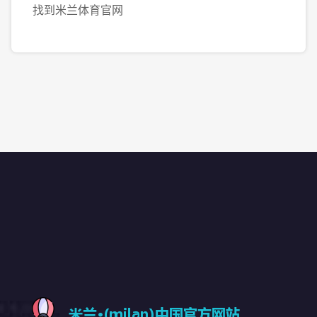
找到米兰体育官网