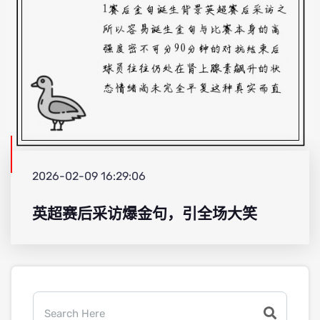
2026-02-09 16:29:06
英超赛后采访爆金句，引全场大笑