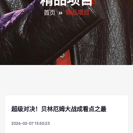
精品项目
首页
精品项目
超级对决！贝林厄姆大战成看点之最
2026-02-07 13:50:23