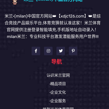
米兰·(milan)中国官方网站👑【xdjc126.com】👑是综
合竞技产品娱乐平台,体育竞猜就认准这家！米兰体育
官网提供注册登录智能填充,手机版地址自动录入！
milan米兰：专业科技平台激发潜能服务用户世界!!!
导航
认识米兰官网
精品项目
企业文化
企业服务