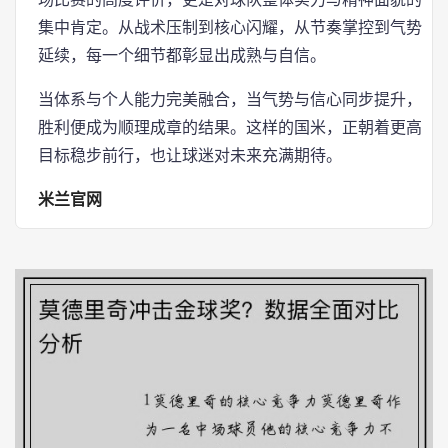
集中肯定。从战术压制到核心闪耀，从节奏掌控到气势
延续，每一个细节都彰显出成熟与自信。
当体系与个人能力完美融合，当气势与信心同步提升，
胜利便成为顺理成章的结果。这样的国米，正朝着更高
目标稳步前行，也让球迷对未来充满期待。
米兰官网