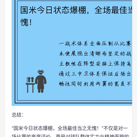
总结：
“国米今日状态爆棚，全场最佳当之无愧！”不仅是对一
场比赛的高度评价，更是对球队整体实力与精神面貌的