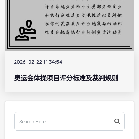
2026-02-22 11:34:54
奥运会体操项目评分标准及裁判规则