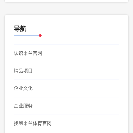
导航
认识米兰官网
精品项目
企业文化
企业服务
找到米兰体育官网