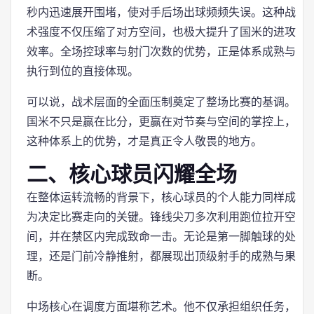
秒内迅速展开围堵，使对手后场出球频频失误。这种战
术强度不仅压缩了对方空间，也极大提升了国米的进攻
效率。全场控球率与射门次数的优势，正是体系成熟与
执行到位的直接体现。
可以说，战术层面的全面压制奠定了整场比赛的基调。
国米不只是赢在比分，更赢在对节奏与空间的掌控上，
这种体系上的优势，才是真正令人敬畏的地方。
二、核心球员闪耀全场
在整体运转流畅的背景下，核心球员的个人能力同样成
为决定比赛走向的关键。锋线尖刀多次利用跑位拉开空
间，并在禁区内完成致命一击。无论是第一脚触球的处
理，还是门前冷静推射，都展现出顶级射手的成熟与果
断。
中场核心在调度方面堪称艺术。他不仅承担组织任务，