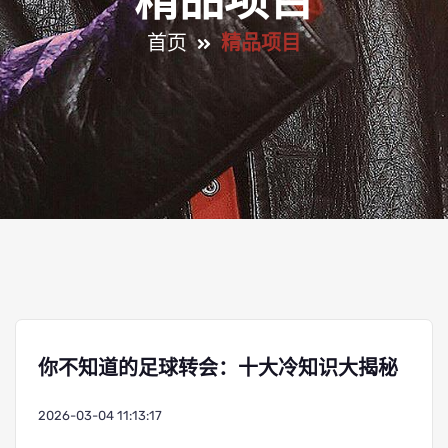
精品项目
首页
精品项目
你不知道的足球转会：十大冷知识大揭秘
2026-03-04 11:13:17