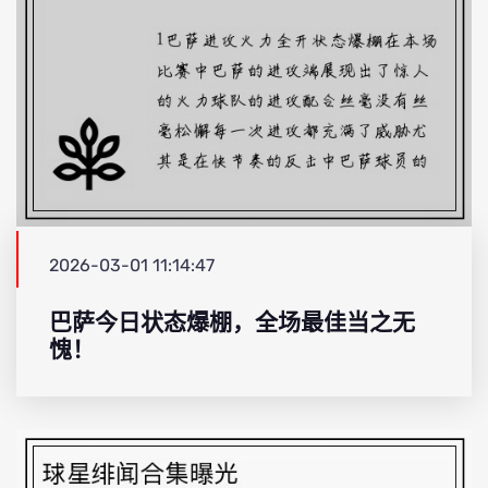
2026-03-01 11:14:47
巴萨今日状态爆棚，全场最佳当之无
愧！