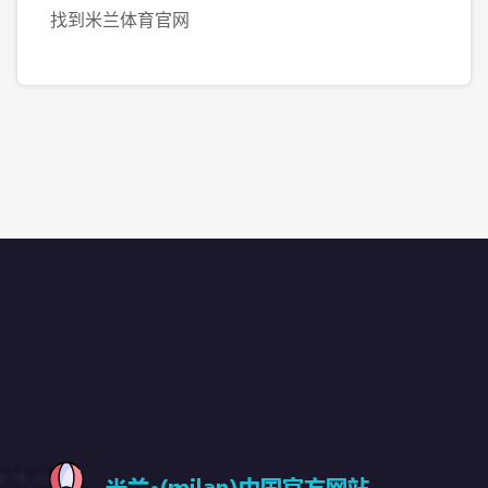
找到米兰体育官网