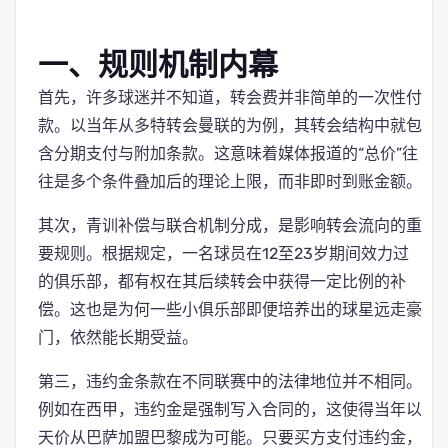
一、规则机制内幕
首先，许多球迷并不知道，转会费并非简单的一次性付
款。以当年从多特转会曼联的
为例，其转会结构中就包
含分期支付与附加条款。这意味着媒体报道的“总价”往
往是多个条件叠加后的理论上限，而非即时到账金额。
其次，青训补偿与联合机制分成，是影响转会流向的重
要规则。根据
规定，一名球员在12至23岁期间效力过
的俱乐部，都有权在其后续转会中获得一定比例的补
偿。这也是为何一些小俱乐部即便培养出的球星远走豪
门，依然能长期受益。
第三，违约金条款在不同联赛中的法律地位并不相同。
例如在西甲，违约金是强制写入合同的，这使得当年
以
天价从巴萨加盟巴黎成为可能。只要买方支付违约金，