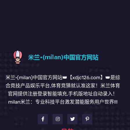
米兰·(milan)中国官方网站👑【xdjc126.com】👑是综
合竞技产品娱乐平台,体育竞猜就认准这家！米兰体育
官网提供注册登录智能填充,手机版地址自动录入！
milan米兰：专业科技平台激发潜能服务用户世界!!!