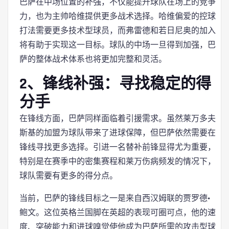
巴萨在中场位置的补强，不仅能提升球队在场上的竞争
力，也为主帅哈维提供更多战术选择。哈维偏爱的控球
打法需要更多技术型球员，而弗雷德和若日尼奥的加入
将有助于实现这一目标。球队的中场一旦得到加强，巴
萨的整体战术体系也将更加完整和灵活。
2、锋线补强：寻找稳定的得
分手
在锋线方面，巴萨同样面临着引援需求。虽然莱万多夫
斯基的加盟为球队带来了进球保障，但巴萨依然需要在
锋线寻找更多选择。引进一名替补前锋显得尤为重要，
特别是在赛季中的密集赛程和莱万伤病频发的情况下，
球队需要有更多的得分点。
当前，巴萨的锋线目标之一是来自西汉姆联的贾罗德·
鲍文。这位英格兰国脚在英超的表现可圈可点，他的速
度、突破能力和进球嗅觉使他成为巴萨所需的攻击型球