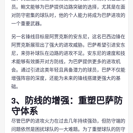
员。鲍文能够为巴萨提供边路突破的选择，尤其是在面
对防守密集的球队时，他的个人能力将成为巴萨进攻的
一个重要武器。
另一名锋线目标是阿贾克斯的安东尼，这名巴西边锋在
阿贾克斯展现出了强大的进攻威胁。巴萨希望引进安东
尼，来弥补球队在边路的进攻不足。安东尼的速度和技
术能够有效撕开对方防线，为巴萨提供更多的进攻机
会。通过引进这类年轻且具备潜力的球员，巴萨不仅能
增强阵容的深度，还能为未来的锋线搭建更强大的基
础。
3、防线的增强：重塑巴萨防
守体系
尽管巴萨的进攻火力在过去几年持续强劲，但防守端的
问题依然是困扰球队的一大难题。为了重塑球队的防守