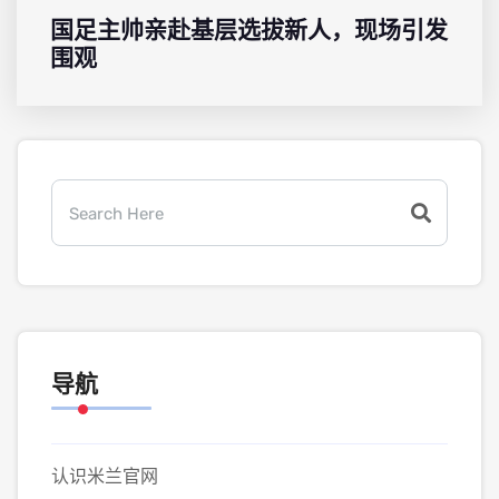
国足主帅亲赴基层选拔新人，现场引发
围观
导航
认识米兰官网