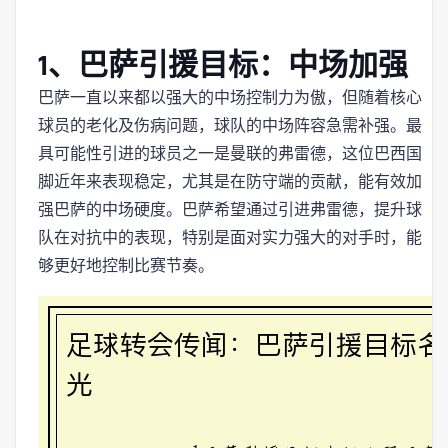
1、巴萨引援目标：中场加强
巴萨一直以来都以强大的中场控制力为傲，但随着核心
球员的老化及伤病问题，球队的中场阵容急需补强。最
具可能性引进的球员之一是曼联的弗雷德，这位巴西国
脚近年来表现稳定，尤其是在防守端的贡献，能有效加
强巴萨的中场硬度。巴萨希望通过引进弗雷德，提升球
队在对抗中的表现，特别是面对实力强大的对手时，能
够更好地控制比赛节奏。