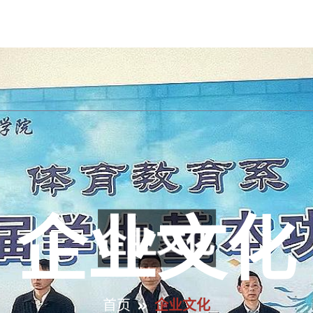
公司首页
认识米兰官网
精品项目
企业文
企业文化
首页
企业文化