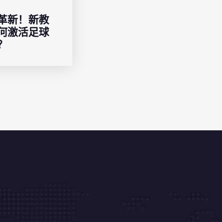
革新！新教
何激活足球
？