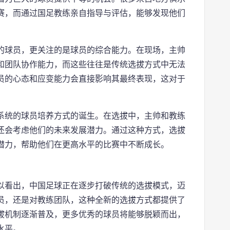
赛，而通过国足教练亲自指导与评估，能够发现他们
的球员，更关注的是球员的综合能力。在现场，主帅
和团队协作能力，而这些往往是传统选拔方式中无法
员的心态和应变能力会直接影响其最终表现，这对于
系统的球员培养方式的诞生。在选拔中，主帅和教练
还会考虑他们的未来发展潜力。通过这种方式，选拔
潜力，帮助他们在更高水平的比赛中不断成长。
以看出，中国足球正在逐步打破传统的选拔模式，迈
员，还是对教练团队，这种全新的选拔方式都提供了
拔机制逐渐普及，更多优秀的球员将能够脱颖而出，
水平。