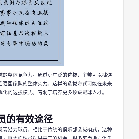
球的整体竞争力。通过更广泛的选拔，主帅可以挑选
增强国家队的整体实力。这样的选拔方式可能在未来
规化的选拔模式，有助于培养更多顶级足球人才。
员的有效途径
发现潜力球员。相比于传统的俱乐部选拔模式，这种
潜力巨大的球员提供平等的机会。很多来自地方俱乐