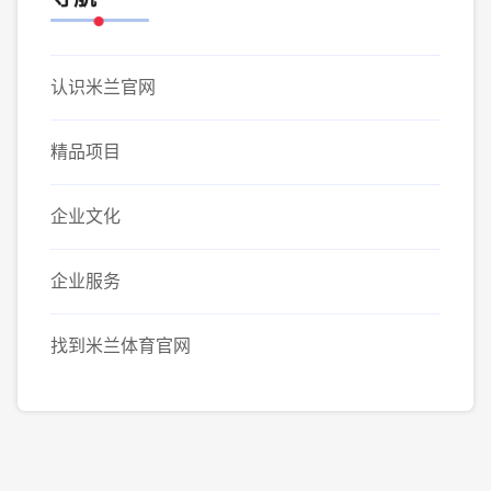
认识米兰官网
精品项目
企业文化
企业服务
找到米兰体育官网