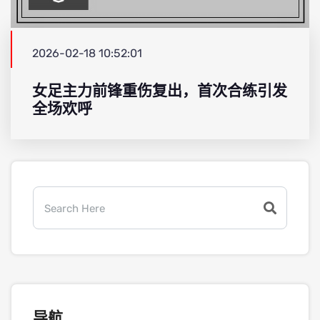
2026-02-18 10:52:01
女足主力前锋重伤复出，首次合练引发
全场欢呼
导航