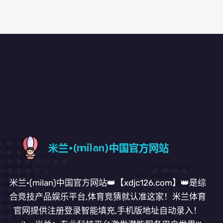
米兰·(milan)中国官方网站👑【xdjc126.com】👑是综
合竞技产品娱乐平台,体育竞猜就认准这家！米兰体育
官网提供注册登录智能填充,手机版地址自动录入！