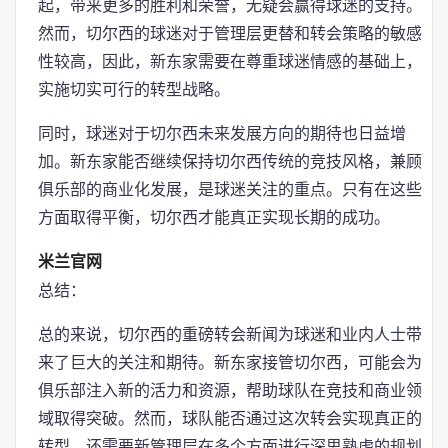
起，带来更多的胜利和荣誉，无疑会赢得球迷的支持。
然而，切尔西的球迷对于管理层更替和转会策略的敏感
性较高，因此，新东家需要在尊重球迷情感的基础上，
实施切实可行的转型战略。
同时，球迷对于切尔西未来发展方向的期待也日益增
加。新东家能否继续保持切尔西传统的竞技风格，兼顾
俱乐部的商业化发展，是球迷关注的重点。只有在这些
方面取得平衡，切尔西才能真正实现长期的成功。
米兰官网
总结：
总的来说，切尔西的重磅转会新闻为球迷和业内人士带
来了巨大的关注和期待。新东家接管切尔西，可能会为
俱乐部注入新的活力和资源，帮助球队在竞技和商业领
域取得突破。然而，球队能否通过这次转会实现真正的
转型，还需要新管理层在多个方面进行深思熟虑的规划