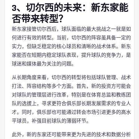
3、切尔西的未来：新东家能
否带来转型？
新东家接管切尔西后，球队面临的最大挑战之一就是如
何进行有效的转型。当前，切尔西的阵容虽具备一定的
实力，但缺乏稳定的核心球员和清晰的战术体系。新东
家能否在短期内稳定球队表现，提升球队的竞争力，是
球迷和媒体最为关注的问题。
从长期角度来看，切尔西的转型将包括球队管理、战术
打法、阵容结构等多个方面。首先，新的投资方可能会
对球队的管理层进行改革，特别是在体育总监和教练团
队的选拔上，寻求更符合俱乐部长期发展需求的专业人
才。同时，俱乐部也可能通过转会市场引进更多的高水
平球员，补强目前球队的薄弱环节。
此外，新的东家还可能带来更为先进的技术和数据分析