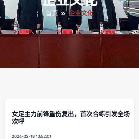
企业文化
首页
企业文化
女足主力前锋重伤复出，首次合练引发全场
欢呼
2026-02-18 10:52:01