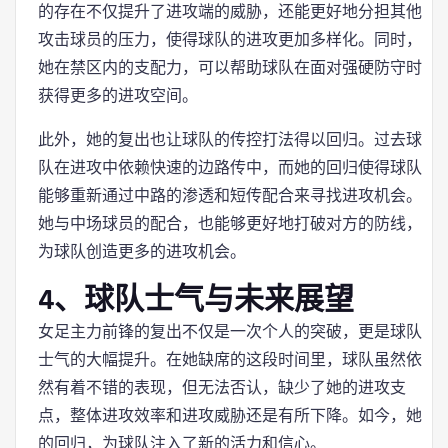
的存在不仅提升了进攻端的威胁，还能更好地分担其他
攻击球员的压力，使得球队的进攻更加多样化。同时，
她在禁区内的支配力，可以帮助球队在面对强硬防守时
获得更多的进攻空间。
此外，她的复出也让球队的传控打法得以回归。过去球
队在进攻中依赖快速的边路传中，而她的回归使得球队
能够重新通过中路的渗透和短传配合来寻找进攻机会。
她与中场球员的配合，也能够更好地打破对方的防线，
为球队创造更多的进攻机会。
4、球队士气与未来展望
女足主力前锋的复出不仅是一次个人的突破，更是球队
士气的大幅提升。在她缺席的这段时间里，球队虽然依
然有着不错的表现，但无法否认，缺少了她的进攻支
点，整体进攻效率和进攻威胁还是有所下降。如今，她
的回归，为球队注入了新的活力和信心。