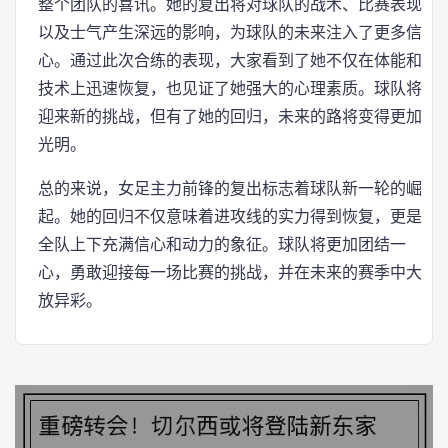
整个团队的喜讯。她的复出将对球队的战术、比赛表现
以及士气产生深远的影响，为球队的未来注入了更多信
心。通过此次合练的表现，大家看到了她不仅在体能和
技术上迅速恢复，也见证了她强大的心理素质。球队将
迎来新的挑战，但有了她的回归，未来的路将变得更加
光明。
总的来说，女足主力前锋的复出标志着球队新一轮的崛
起。她的回归不仅意味着进攻线的实力得到恢复，更是
全队上下充满信心和动力的象征。球队将更加团结一
心，勇敢迎接每一场比赛的挑战，并在未来的赛季中大
放异彩。