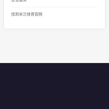
找到米兰体育官网