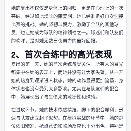
她的复出不仅仅是身体上的回归，更是在心理上的一次
突破。经过如此漫长的康复期，她已经准备好再次迎接
比赛的挑战。她的坚韧与毅力，激励了全队的其他球
员，也让她成为球队的精神领袖之一。球迷们和队友们
的欢呼，是对她无数日夜努力的最好回报。
2、首次合练中的高光表现
复出的第一天，她的首次合练备受关注。所有人的目光
都集中在她的表现上，而她并没有让大家失望。从一开
始的热身到逐渐进入状态，她的动作显得更加流畅，身
体状态也没有受到太多影响。尤其在与队友们的配合
中，她展现出了与生俱来的敏捷性和球感。
在进攻环节，她的技术依然精准，脚下的配合犀利，迅
速与队友建立起了默契。在模拟实战的环节中，她的跑
位依旧精准，抢点意识和临场反应也十分出色。特别是