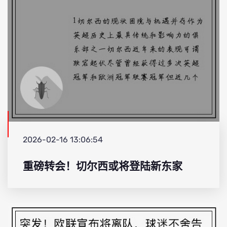
2026-02-16 13:06:54
重磅转会！切尔西或将登陆新东家