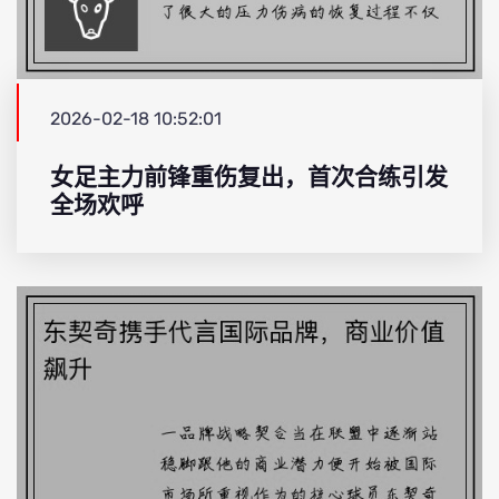
2026-02-18 10:52:01
女足主力前锋重伤复出，首次合练引发
全场欢呼