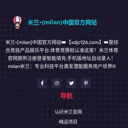
米兰·(milan)中国官方网站👑【xdjc126.com】👑是综
合竞技产品娱乐平台,体育竞猜就认准这家！米兰体育
官网提供注册登录智能填充,手机版地址自动录入！
milan米兰：专业科技平台激发潜能服务用户世界!!!
导航
认识米兰官网
精品项目