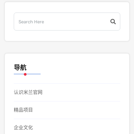
导航
认识米兰官网
精品项目
企业文化