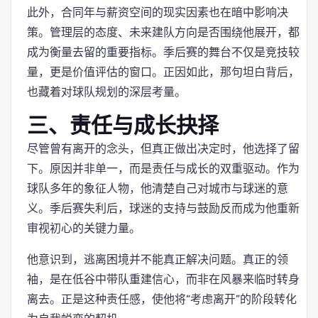
此外，合同年与薪资空间的现实因素也在暗中影响决
策。管理层的态度、未来建队方向是否围绕他展开，都
成为衡量去留的重要指标。季后赛的舞台不仅是竞技较
量，更是价值评估的窗口。正因如此，那句坦白背后，
也藏着对球队规划的深层考量。
三、责任与成长抉择
尽管曾有离开的念头，但真正做出决定时，他选择了留
下。原因并非单一，而是责任与成长的双重驱动。作为
球队多年的象征人物，他清楚自己对城市与球迷的意
义。季后赛失利后，球迷的支持与鼓励反而成为他重新
审视初心的关键力量。
他意识到，逃离困境并不能真正解决问题。真正的领
袖，是在低谷中带队重建信心，而非在风暴来临时转身
离去。正是这种责任感，使他将“考虑离开”的阶段转化