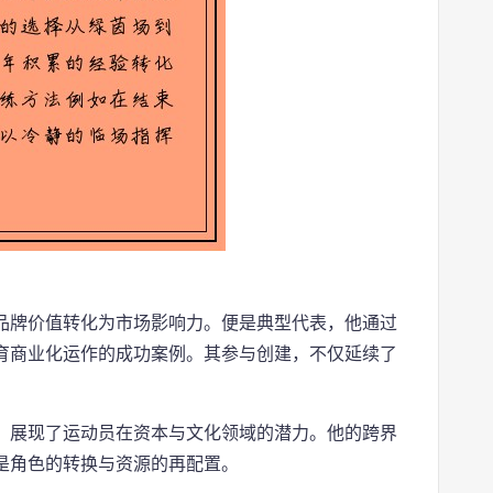
品牌价值转化为市场影响力。便是典型代表，他通过
育商业化运作的成功案例。其参与创建，不仅延续了
，展现了运动员在资本与文化领域的潜力。他的跨界
是角色的转换与资源的再配置。