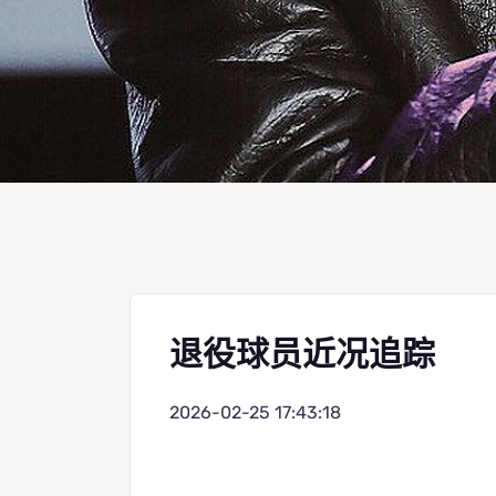
退役球员近况追踪
2026-02-25 17:43:18