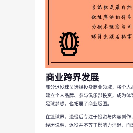
商业跨界发展
部分退役球员选择投身商业领域，将个人
建立个人品牌、参与俱乐部投资，成为体
足球梦想，也拓展了商业版图。
在篮球界，退役后专注于投资与内容创作
经历说明，退役并不等于影响力消退，而