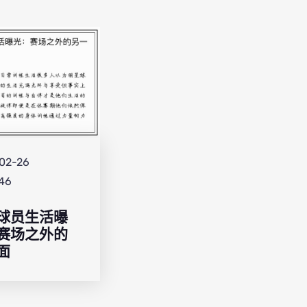
02-26
:46
球员生活曝
赛场之外的
面