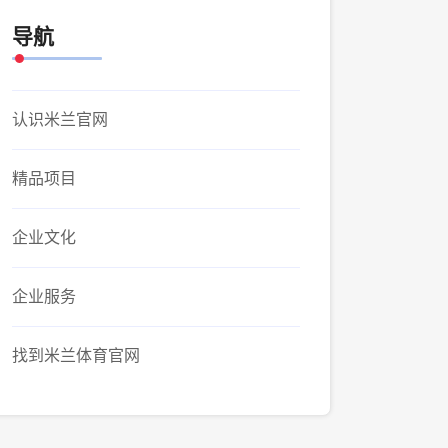
导航
认识米兰官网
精品项目
企业文化
企业服务
找到米兰体育官网