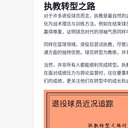
执教转型之路
对于许多退役球员而言，执教是最自然的
化为战术理念与训练方法。例如在结束球
赢得尊重，证明球员时代的领袖气质同样
同样在篮球领域，退役后尝试执教，尽管
通方面的独特优势。球员转型为教练，并
当然，并非所有人都能顺利完成转型。执
在面对成绩压力与舆论监督时，往往要重新
们的成绩，更关注他们在转型中的成长轨