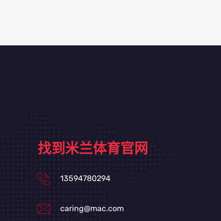
找到米兰体育官网
13594780294
caring@mac.com