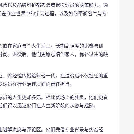
风险以及品牌维护都考验着退役球员的决策能力。通
们在商业世界中的学习过程，以及如何平衡名气与专
心放在家庭与个人生活上。长期高强度的比赛与训
时间。退役后，他们更愿意陪伴家人，弥补过往的缺
业，将经验传授给年轻一代。在退役后不仅担任的重
役球员在行业治理层面的责任担当。
球员的人生更加多元。相比赛场上的胜负，他们更看
我们得以见证他们在人生新阶段的从容与成熟。
走进解说席与评论区。他们凭借专业背景与实战经