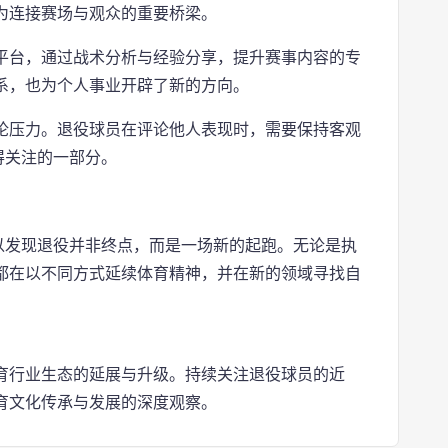
为连接赛场与观众的重要桥梁。
平台，通过战术分析与经验分享，提升赛事内容的专
系，也为个人事业开辟了新的方向。
论压力。退役球员在评论他人表现时，需要保持客观
得关注的一部分。
以发现退役并非终点，而是一场新的起跑。无论是执
都在以不同方式延续体育精神，并在新的领域寻找自
育行业生态的延展与升级。持续关注退役球员的近
育文化传承与发展的深度观察。