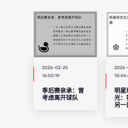
2026-02-25
2026-
16:50:19
10:44
季后赛亲承：曾
明星
考虑离开球队
光：
另一